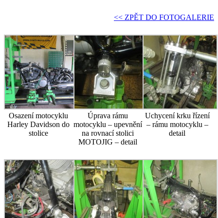
<< ZPĚT DO FOTOGALERIE
Osazení motocyklu
Úprava rámu
Uchycení krku řízení
Harley Davidson do
motocyklu – upevnění
– rámu motocyklu –
stolice
na rovnací stolici
detail
MOTOJIG – detail