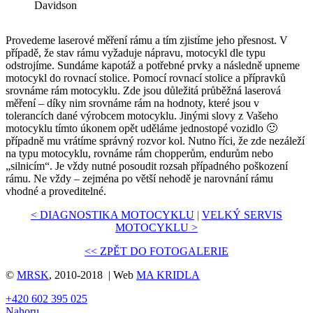
Davidson
Provedeme laserové měření rámu a tím zjistíme jeho přesnost. V
případě, že stav rámu vyžaduje nápravu, motocykl dle typu
odstrojíme. Sundáme kapotáž a potřebné prvky a následně upneme
motocykl do rovnací stolice. Pomocí rovnací stolice a přípravků
srovnáme rám motocyklu. Zde jsou důležitá průběžná laserová
měření – díky nim srovnáme rám na hodnoty, které jsou v
tolerancích dané výrobcem motocyklu. Jinými slovy z Vašeho
motocyklu tímto úkonem opět uděláme jednostopé vozidlo 🙂
případně mu vrátíme správný rozvor kol. Nutno říci, že zde nezáleží
na typu motocyklu, rovnáme rám chopperům, endurům nebo
„silnicím“. Je vždy nutné posoudit rozsah případného poškození
rámu. Ne vždy – zejména po větší nehodě je narovnání rámu
vhodné a proveditelné.
< DIAGNOSTIKA MOTOCYKLU
|
VELKÝ SERVIS
MOTOCYKLU >
<< ZPĚT DO FOTOGALERIE
©
MRSK
, 2010-2018 | Web
MA KRIDLA
+420 602 395 025
Nahoru