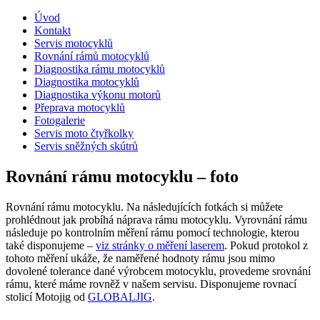
Úvod
Kontakt
Servis motocyklů
Rovnání rámů motocyklů
Diagnostika rámu motocyklů
Diagnostika motocyklů
Diagnostika výkonu motorů
Přeprava motocyklů
Fotogalerie
Servis moto čtyřkolky
Servis sněžných skútrů
Rovnání rámu motocyklu – foto
Rovnání rámu motocyklu. Na následujících fotkách si můžete
prohlédnout jak probíhá náprava rámu motocyklu. Vyrovnání rámu
následuje po kontrolním měření rámu pomocí technologie, kterou
také disponujeme –
viz stránky o měření laserem
. Pokud protokol z
tohoto měření ukáže, že naměřené hodnoty rámu jsou mimo
dovolené tolerance dané výrobcem motocyklu, provedeme srovnání
rámu, které máme rovněž v našem servisu. Disponujeme rovnací
stolicí Motojig od
GLOBALJIG
.